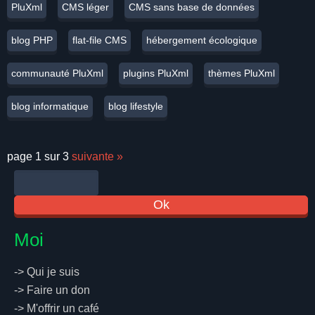
PluXml
CMS léger
CMS sans base de données
blog PHP
flat-file CMS
hébergement écologique
communauté PluXml
plugins PluXml
thèmes PluXml
blog informatique
blog lifestyle
page 1 sur 3
suivante
»
Moi
->
Qui je suis
->
Faire un don
->
M'offrir un café