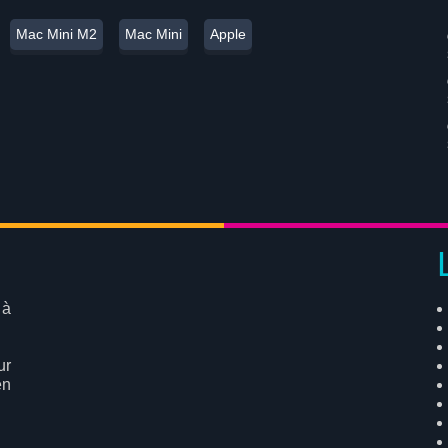
Mac Mini M2
Mac Mini
Apple
 à
ur
en